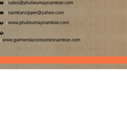
:
sales@phulieumaynamtran.com
:
namtranzipper@yahoo.com
:
www.phulieumaynamtran.com
:
www.garmentaccessoriesnamtran.com