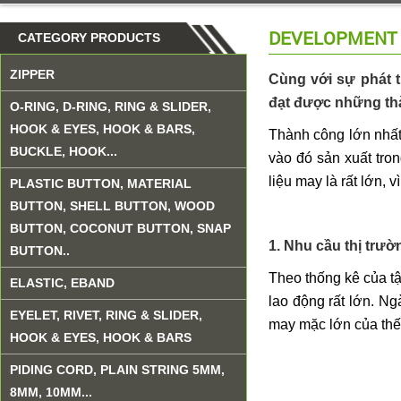
DEVELOPMENT 
CATEGORY PRODUCTS
ZIPPER
Cùng với sự phát 
đạt được những thà
O-RING, D-RING, RING & SLIDER,
HOOK & EYES, HOOK & BARS,
Thành công lớn nhấ
BUCKLE, HOOK...
vào đó sản xuất tro
liệu may là rất lớn, vì
PLASTIC BUTTON, MATERIAL
BUTTON, SHELL BUTTON, WOOD
BUTTON, COCONUT BUTTON, SNAP
1.
Nhu cầu thị trườn
BUTTON..
Theo thống kê của t
ELASTIC, EBAND
lao động rất lớn. N
EYELET, RIVET, RING & SLIDER,
may mặc lớn của thế 
HOOK & EYES, HOOK & BARS
PIDING CORD, PLAIN STRING 5MM,
8MM, 10MM...