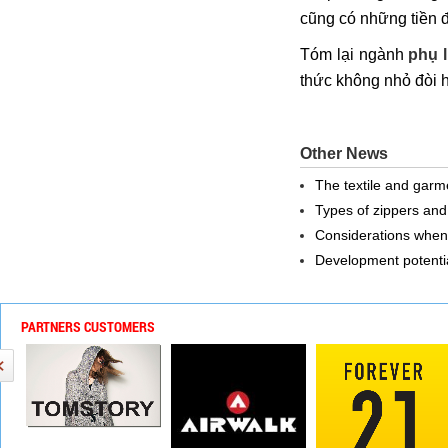
cũng có những tiền đề
Tóm lại ngành
phụ 
thức không nhỏ đòi 
Other News
The textile and garme
Types of zippers and 
Considerations when 
Development potentia
PARTNERS CUSTOMERS