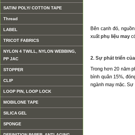
SATIN/ POLY/ COTTON TAPE
Thread
Bên cạnh đó, nguồn
LABEL
xuất
phụ liệu may
có
TRICOT FABRICS
NYLON 4 TWILL, NYLON WEBBING,
2.
Sự phát triển củ
PP JAC
Trong hơn 20 năm ph
STOPPER
bình quân 15%, đón
CLIP
ngành may mặc. Sự p
LOOP PIN, LOOP LOCK
MOBILONE TAPE
SILICA GEL
SPONGE
DEFINITION PAPER, ANTI-AGING