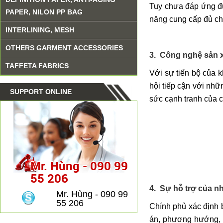
Tuy chưa đáp ứng đ
PAPER, NILON PP BAG
năng cung cấp đủ ch
INTERLINING, MESH
OTHERS GARMENT ACCESSORIES
3.
Công nghệ sản x
TAFFETA FABRICS
Với sự tiến bộ của 
hội tiếp cận với nh
SUPPORT ONLINE
sức cạnh tranh của c
Mr. Hùng - 090 99
55 206
4.
Sự hỗ trợ của n
Mr. Hùng - 090 99
55 206
Chính phủ xác định 
án, phương hướng, k