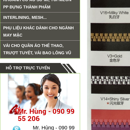
PP ĐỰNG THÀNH PHẨM
INTERLINING, MESH...
PHỤ LIỆU KHÁC DÀNH CHO NGÀNH
MAY MẶC
VẢI CHO QUẦN ÁO THỂ THAO,
TRƯỢT TUYẾT, VẢI BAO LÔNG VŨ
HỖ TRỢ TRỰC TUYẾN
Mr. Hùng - 090 99
55 206
Mr. Hùng - 090 99