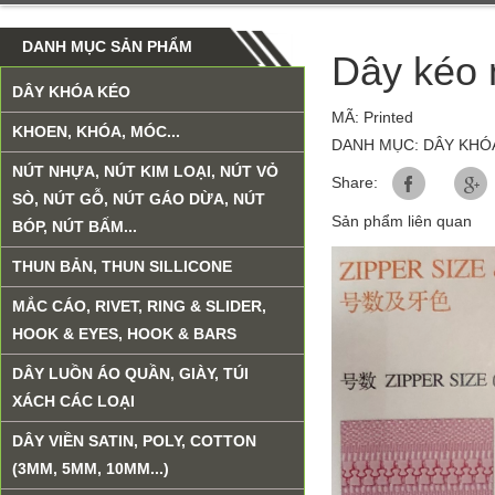
DANH MỤC SẢN PHẨM
Dây kéo n
DÂY KHÓA KÉO
MÃ: Printed
KHOEN, KHÓA, MÓC...
DANH MỤC: DÂY KHÓ
NÚT NHỰA, NÚT KIM LOẠI, NÚT VỎ
Share:
SÒ, NÚT GỖ, NÚT GÁO DỪA, NÚT
Sản phẩm liên quan
BÓP, NÚT BẤM...
THUN BẢN, THUN SILLICONE
MẮC CÁO, RIVET, RING & SLIDER,
HOOK & EYES, HOOK & BARS
DÂY LUỒN ÁO QUẦN, GIÀY, TÚI
XÁCH CÁC LOẠI
DÂY VIỀN SATIN, POLY, COTTON
(3MM, 5MM, 10MM...)