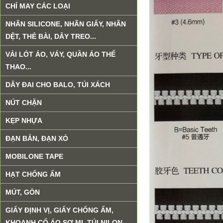
CHỈ MAY CÁC LOẠI
NHÃN SILICONE, NHÃN GIẤY, NHÃN
DỆT, THẺ BÀI, DÂY TREO...
VẢI LÓT ÁO, VÁY, QUẦN ÁO THỂ
THAO...
DÂY ĐAI CHO BALO, TÚI XÁCH
NÚT CHẶN
KẸP NHỰA
ĐẠN BẮN, ĐẠN XỎ
MOBILONE TAPE
HẠT CHỐNG ẨM
MÚT, GÒN
GIẤY ĐỊNH VỊ, GIẤY CHỐNG ẨM,
KHOANH CỔ ÁO SƠ MI, TÚI NILON