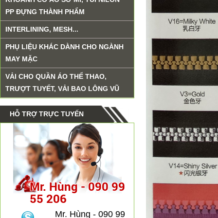
PP ĐỰNG THÀNH PHẨM
INTERLINING, MESH...
PHỤ LIỆU KHÁC DÀNH CHO NGÀNH
MAY MẶC
VẢI CHO QUẦN ÁO THỂ THAO,
TRƯỢT TUYẾT, VẢI BAO LÔNG VŨ
HỖ TRỢ TRỰC TUYẾN
Mr. Hùng - 090 99
55 206
Mr. Hùng - 090 99