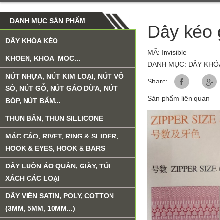
DANH MỤC SẢN PHẨM
Dây kéo 
DÂY KHÓA KÉO
MÃ: Invisible
KHOEN, KHÓA, MÓC...
DANH MỤC: DÂY KHÓ
NÚT NHỰA, NÚT KIM LOẠI, NÚT VỎ
Share:
SÒ, NÚT GỖ, NÚT GÁO DỪA, NÚT
Sản phẩm liên quan
BÓP, NÚT BẤM...
THUN BẢN, THUN SILLICONE
MẮC CÁO, RIVET, RING & SLIDER,
HOOK & EYES, HOOK & BARS
DÂY LUỒN ÁO QUẦN, GIÀY, TÚI
XÁCH CÁC LOẠI
DÂY VIỀN SATIN, POLY, COTTON
(3MM, 5MM, 10MM...)