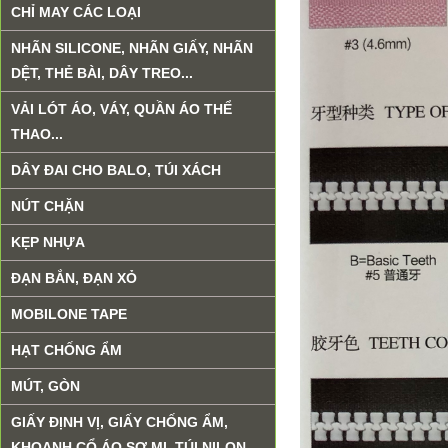
CHỈ MAY CÁC LOẠI
NHÃN SILICONE, NHÃN GIẤY, NHÃN
DỆT, THẺ BÀI, DÂY TREO...
VẢI LÓT ÁO, VÁY, QUẦN ÁO THỂ
THAO...
DÂY ĐAI CHO BALO, TÚI XÁCH
NÚT CHẶN
KẸP NHỰA
ĐẠN BẮN, ĐẠN XỎ
MOBILONE TAPE
HẠT CHỐNG ẨM
MÚT, GÒN
GIẤY ĐỊNH VỊ, GIẤY CHỐNG ẨM,
KHOANH CỔ ÁO SƠ MI, TÚI NILON