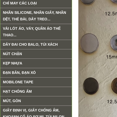
CHỈ MAY CÁC LOẠI
NHÃN SILICONE, NHÃN GIẤY, NHÃN
DỆT, THẺ BÀI, DÂY TREO...
VẢI LÓT ÁO, VÁY, QUẦN ÁO THỂ
THAO...
DÂY ĐAI CHO BALO, TÚI XÁCH
NÚT CHẶN
KẸP NHỰA
ĐẠN BẮN, ĐẠN XỎ
MOBILONE TAPE
HẠT CHỐNG ẨM
MÚT, GÒN
GIẤY ĐỊNH VỊ, GIẤY CHỐNG ẨM,
KHOANH CỔ ÁO SƠ MI, TÚI NILON