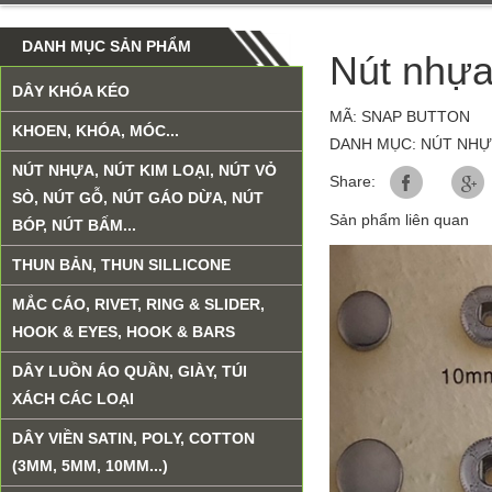
DANH MỤC SẢN PHẨM
Nút nhự
DÂY KHÓA KÉO
MÃ: SNAP BUTTON
KHOEN, KHÓA, MÓC...
DANH MỤC: NÚT NHỰA
NÚT NHỰA, NÚT KIM LOẠI, NÚT VỎ
Share:
SÒ, NÚT GỖ, NÚT GÁO DỪA, NÚT
Sản phẩm liên quan
BÓP, NÚT BẤM...
THUN BẢN, THUN SILLICONE
MẮC CÁO, RIVET, RING & SLIDER,
HOOK & EYES, HOOK & BARS
DÂY LUỒN ÁO QUẦN, GIÀY, TÚI
XÁCH CÁC LOẠI
DÂY VIỀN SATIN, POLY, COTTON
(3MM, 5MM, 10MM...)