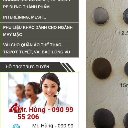
PP ĐỰNG THÀNH PHẨM
INTERLINING, MESH...
PHỤ LIỆU KHÁC DÀNH CHO NGÀNH
MAY MẶC
VẢI CHO QUẦN ÁO THỂ THAO,
TRƯỢT TUYẾT, VẢI BAO LÔNG VŨ
HỖ TRỢ TRỰC TUYẾN
Mr. Hùng - 090 99
55 206
Mr. Hùng - 090 99