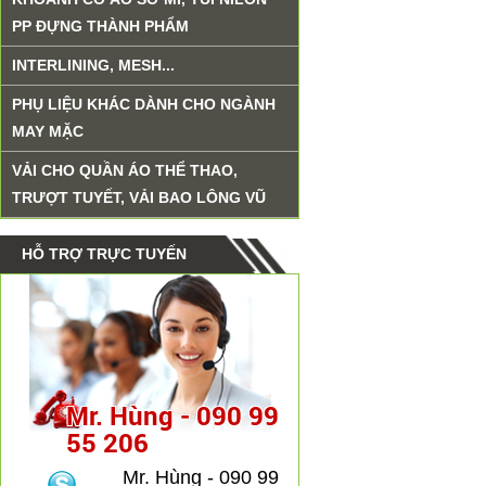
PP ĐỰNG THÀNH PHẨM
INTERLINING, MESH...
PHỤ LIỆU KHÁC DÀNH CHO NGÀNH
MAY MẶC
VẢI CHO QUẦN ÁO THỂ THAO,
TRƯỢT TUYẾT, VẢI BAO LÔNG VŨ
HỖ TRỢ TRỰC TUYẾN
Mr. Hùng - 090 99
55 206
Mr. Hùng - 090 99