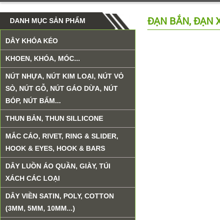
ĐẠN BẮN, ĐẠN 
DANH MỤC SẢN PHẨM
DÂY KHÓA KÉO
KHOEN, KHÓA, MÓC...
NÚT NHỰA, NÚT KIM LOẠI, NÚT VỎ
SÒ, NÚT GỖ, NÚT GÁO DỪA, NÚT
BÓP, NÚT BẤM...
THUN BẢN, THUN SILLICONE
MẮC CÁO, RIVET, RING & SLIDER,
HOOK & EYES, HOOK & BARS
DÂY LUỒN ÁO QUẦN, GIÀY, TÚI
XÁCH CÁC LOẠI
DÂY VIỀN SATIN, POLY, COTTON
(3MM, 5MM, 10MM...)