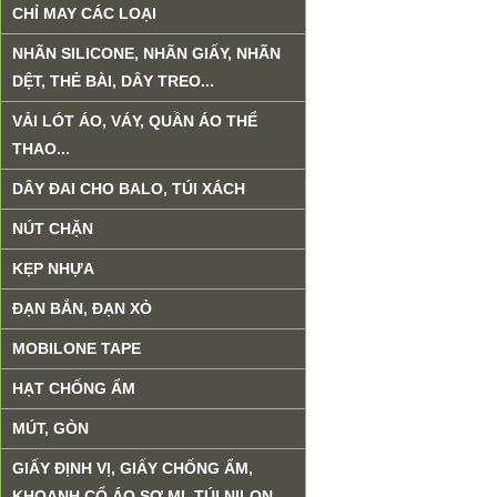
CHỈ MAY CÁC LOẠI
NHÃN SILICONE, NHÃN GIẤY, NHÃN
DỆT, THẺ BÀI, DÂY TREO...
VẢI LÓT ÁO, VÁY, QUẦN ÁO THỂ
THAO...
DÂY ĐAI CHO BALO, TÚI XÁCH
NÚT CHẶN
KẸP NHỰA
ĐẠN BẮN, ĐẠN XỎ
MOBILONE TAPE
HẠT CHỐNG ẨM
MÚT, GÒN
GIẤY ĐỊNH VỊ, GIẤY CHỐNG ẨM,
KHOANH CỔ ÁO SƠ MI, TÚI NILON