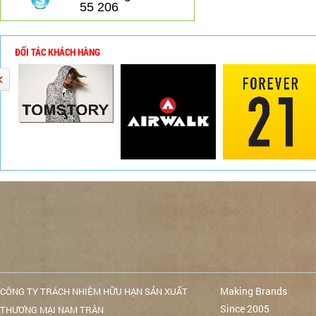
55 206
ĐỐI TÁC KHÁCH HÀNG
Making Brands
CÔNG TY TRÁCH NHIỆM HỮU HẠN SẢN XUẤT
Since 2005
THƯƠNG MẠI NAM TRÂN